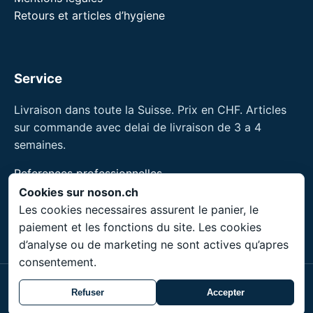
Retours et articles d’hygiene
Service
Livraison dans toute la Suisse. Prix en CHF. Articles
sur commande avec delai de livraison de 3 a 4
semaines.
References professionnelles
Formations pour professionnels
Cookies sur noson.ch
Les cookies necessaires assurent le panier, le
noson® est une marque de Unity Shield LLC.
paiement et les fonctions du site. Les cookies
d’analyse ou de marketing ne sont actives qu’apres
consentement.
© 2026 Unity Shield LLC. Tous droits reserves.
Refuser
Accepter
noson® est une marque deposee de Unity Shield LLC.