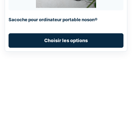
may
be
chosen
Sacoche pour ordinateur portable noson®
on
the
product
Choisir les options
page