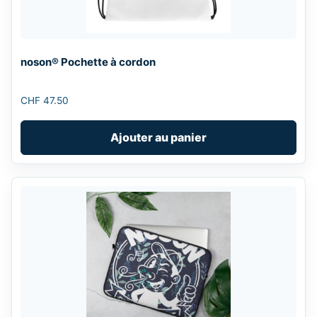
noson® Pochette à cordon
CHF
47.50
Ajouter au panier
This
product
has
multiple
variants.
The
options