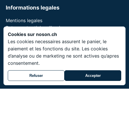
Informations legales
Mentions legales
Retours et articles d’hygiene
Cookies sur noson.ch
Les cookies necessaires assurent le panier, le
paiement et les fonctions du site. Les cookies
Service
d’analyse ou de marketing ne sont actives qu’apres
consentement.
Livraison dans toute la Suisse. Prix en CHF. Articles
sur commande avec delai de livraison de 3 a 4
Refuser
Accepter
semaines.
References professionnelles
Formations pour professionnels
noson® est une marque de Unity Shield LLC.