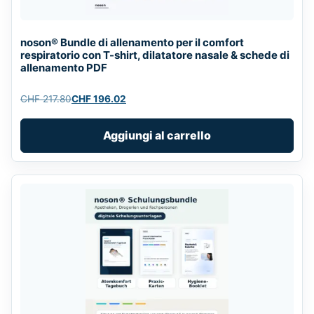
noson® Bundle di allenamento per il comfort
respiratorio con T-shirt, dilatatore nasale & schede di
allenamento PDF
CHF
217.80
CHF
196.02
Original
Current
price
price
Aggiungi al carrello
was:
is:
CHF 217.80.
CHF 196.02.