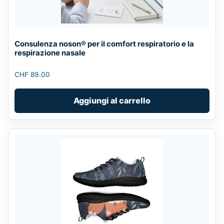
Consulenza noson® per il comfort respiratorio e la
respirazione nasale
CHF
89.00
Aggiungi al carrello
This
product
has
multiple
variants.
The
options