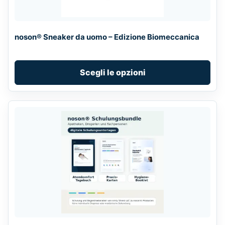
may
be
chosen
noson® Sneaker da uomo – Edizione Biomeccanica
on
the
product
Scegli le opzioni
page