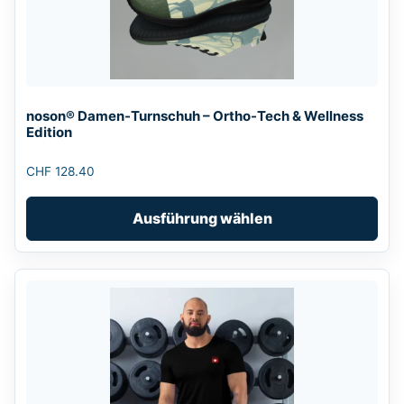
auf.
Die
Optionen
können
auf
noson® Damen-Turnschuh – Ortho-Tech & Wellness
der
Edition
Produktseite
gewählt
CHF
128.40
werden
Ausführung wählen
Dieses
Produkt
weist
mehrere
Varianten
auf.