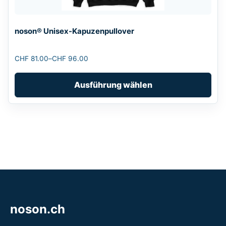
können
auf
noson® Unisex-Kapuzenpullover
der
Produktseite
CHF
81.00
–
CHF
96.00
gewählt
Preisspanne:
werden
CHF 81.00
Ausführung wählen
bis
CHF 96.00
noson.ch