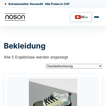
Schweizweiter Versand
Alle Preise in CHF
DE
Sprache
Bekleidung
Alle 5 Ergebnisse werden angezeigt
Dieses
Produkt
weist
mehrere
Varianten