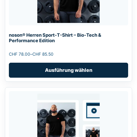
Die
Optionen
können
auf
noson® Herren Sport-T-Shirt – Bio-Tech &
der
Performance Edition
Produktseite
gewählt
CHF
78.00
–
CHF
85.50
Preisspanne:
werden
CHF 78.00
Ausführung wählen
bis
CHF 85.50