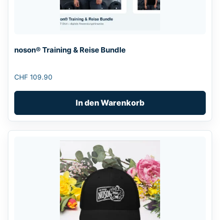
noson® Training & Reise Bundle
CHF
109.90
In den Warenkorb
Dieses
Produkt
weist
mehrere
Varianten
auf.
Die