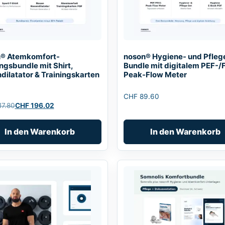
® Atemkomfort-
noson® Hygiene- und Pfleg
ngsbundle mit Shirt,
Bundle mit digitalem PEF-/
dilatator & Trainingskarten
Peak-Flow Meter
CHF
89.60
7.80
CHF
196.02
nglicher
er
In den Warenkorb
In den Warenkorb
7.80
6.02.