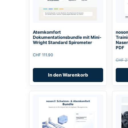
Atemkomfort
noson
Dokumentationsbundle mit Mini-
Traini
Wright Standard Spirometer
Nasen
PDF
CHF
111.90
CHF
21
Ursprü
Aktuell
Preis
Preis
In den Warenkorb
war:
ist:
CHF 21
CHF 19