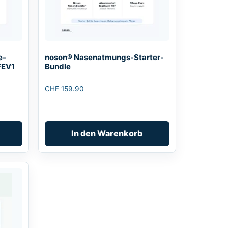
e-
noson® Nasenatmungs-Starter-
FEV1
Bundle
CHF
159.90
In den Warenkorb