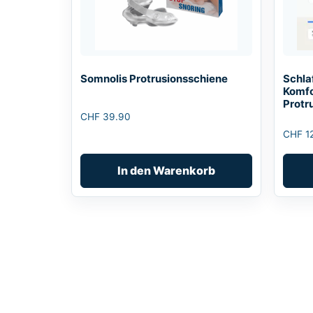
Somnolis Protrusionsschiene
Schla
Komfo
Protr
CHF
39.90
CHF
1
In den Warenkorb