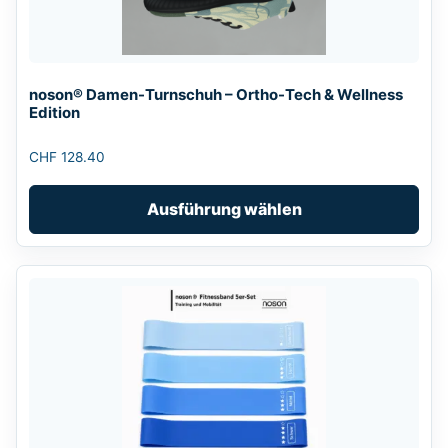
Die
Optionen
können
auf
noson® Damen-Turnschuh – Ortho-Tech & Wellness
der
Edition
Produktseite
gewählt
CHF
128.40
werden
Ausführung wählen