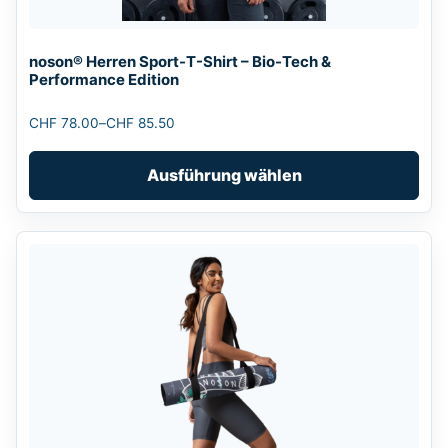
können
auf
noson® Herren Sport-T-Shirt – Bio-Tech &
der
Performance Edition
Produktseite
gewählt
CHF
78.00
–
CHF
85.50
Preisspanne:
werden
CHF 78.00
Ausführung wählen
bis
CHF 85.50