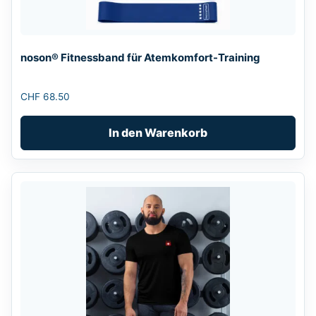
noson® Fitnessband für Atemkomfort-Training
CHF
68.50
In den Warenkorb
Dieses
Produkt
weist
mehrere
Varianten
auf.
Die
Optionen