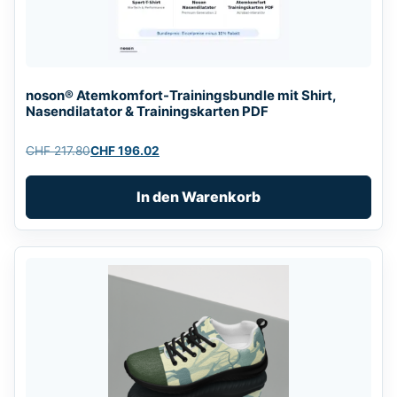
noson® Atemkomfort-Trainingsbundle mit Shirt,
Nasendilatator & Trainingskarten PDF
CHF
217.80
CHF
196.02
Ursprünglicher
Aktueller
Preis
Preis
In den Warenkorb
war:
ist:
CHF 217.80
CHF 196.02.
Dieses
Produkt
weist
mehrere
Varianten
auf.