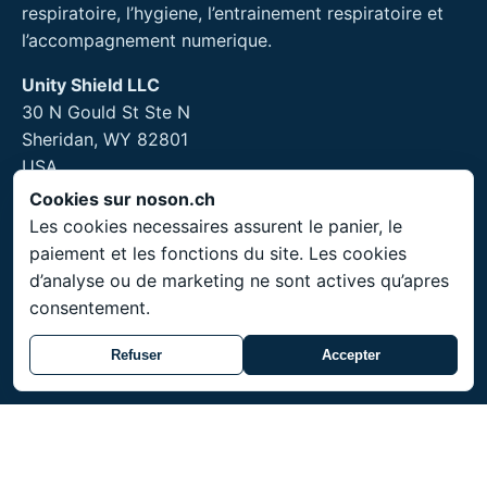
respiratoire, l’hygiene, l’entrainement respiratoire et
l’accompagnement numerique.
Unity Shield LLC
30 N Gould St Ste N
Sheridan, WY 82801
USA
Cookies sur noson.ch
Les cookies necessaires assurent le panier, le
paiement et les fonctions du site. Les cookies
Informations legales
d’analyse ou de marketing ne sont actives qu’apres
consentement.
Mentions legales
Retours et articles d’hygiene
Refuser
Accepter
Service