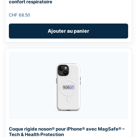
confort respiratoire
CHF
68.50
Ajouter au panier
This
product
has
multiple
variants.
The
options
may
be
chosen
Coque rigide noson® pour iPhone® avec MagSafe® –
on
Tech & Health Protection