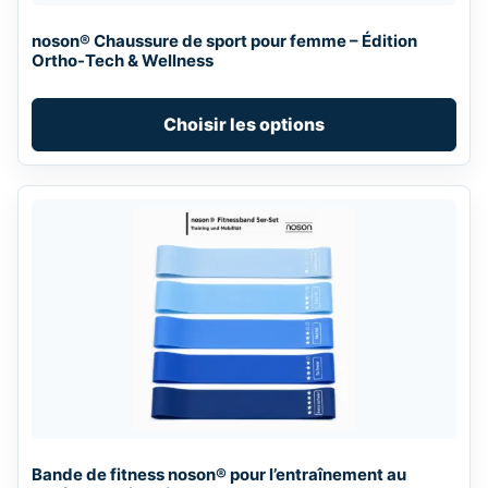
chosen
noson® Chaussure de sport pour femme – Édition
on
Ortho-Tech & Wellness
the
product
Choisir les options
page
Bande de fitness noson® pour l’entraînement au