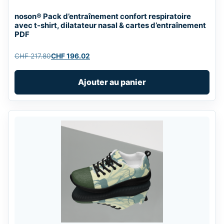
noson® Pack d’entraînement confort respiratoire
avec t-shirt, dilatateur nasal & cartes d’entraînement
PDF
CHF
217.80
CHF
196.02
Original
Current
price
price
Ajouter au panier
was:
is:
CHF 217.80.
CHF 196.02.
This
product
has
multiple
variants.
The
options
may
be