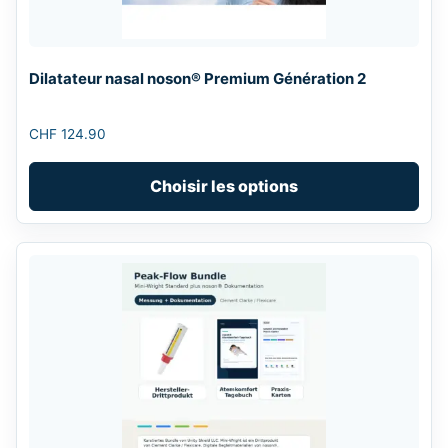
may
be
chosen
Dilatateur nasal noson® Premium Génération 2
on
the
CHF
124.90
product
page
Choisir les options