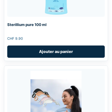
Sterillium pure 100 ml
CHF
9.90
Ajouter au panier
This
product
has
multiple
variants.
The
options