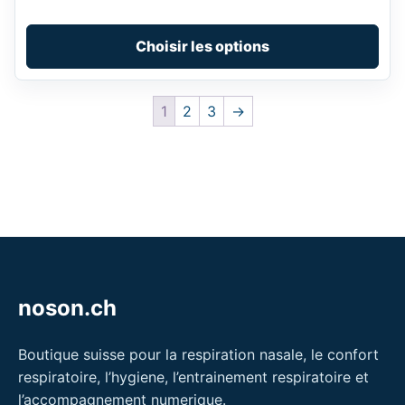
the
product
Choisir les options
page
1
2
3
→
noson.ch
Boutique suisse pour la respiration nasale, le confort
respiratoire, l’hygiene, l’entrainement respiratoire et
l’accompagnement numerique.