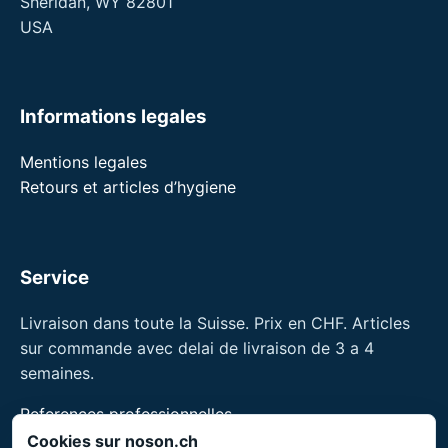
Sheridan, WY 82801
USA
Informations legales
Mentions legales
Retours et articles d’hygiene
Service
Livraison dans toute la Suisse. Prix en CHF. Articles
sur commande avec delai de livraison de 3 a 4
semaines.
References professionnelles
Formations pour professionnels
Cookies sur noson.ch