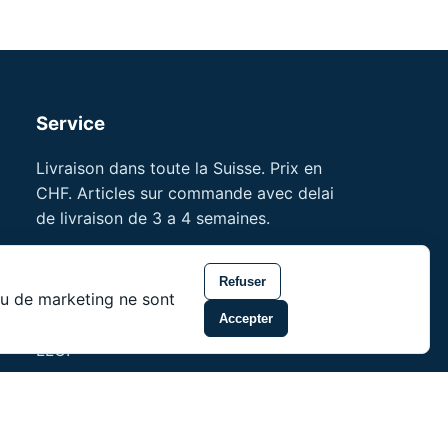
Service
Livraison dans toute la Suisse. Prix en
CHF. Articles sur commande avec delai
de livraison de 3 a 4 semaines.
References professionnelles
Refuser
Formations pour professionnels
 ou de marketing ne sont
Accepter
noson® est une marque de Unity Shield
LLC.
 de Unity Shield LLC.