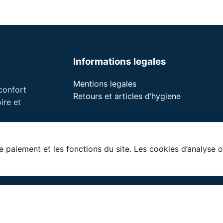
Informations legales
Mentions legales
 confort
Retours et articles d’hygiene
ire et
le paiement et les fonctions du site. Les cookies d’analyse
LLC. Tous droits reserves. noson® est une marque deposee