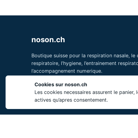
noson.ch
Boutique suisse pour la respiration nasale, le
respiratoire, l’hygiene, l’entrainement respirato
l’accompagnement numerique.
Unity Shield LLC
Cookies sur noson.ch
30 N Gould St Ste N
Les cookies necessaires assurent le panier, 
Sheridan, WY 82801
actives qu’apres consentement.
USA
© 2026 Unity Shield 