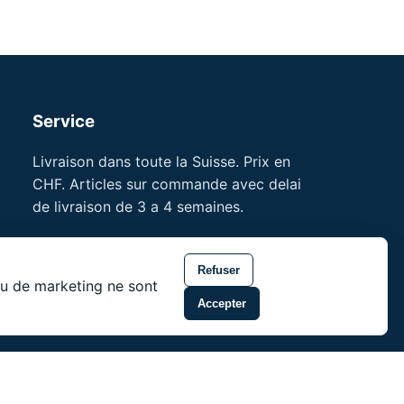
Service
Livraison dans toute la Suisse. Prix en
CHF. Articles sur commande avec delai
de livraison de 3 a 4 semaines.
References professionnelles
Formations pour professionnels
Refuser
 ou de marketing ne sont
noson® est une marque de Unity Shield
Accepter
LLC.