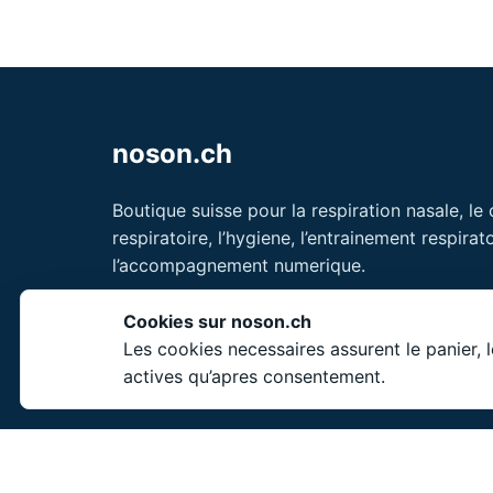
noson.ch
Boutique suisse pour la respiration nasale, le
respiratoire, l’hygiene, l’entrainement respirato
l’accompagnement numerique.
Unity Shield LLC
Cookies sur noson.ch
30 N Gould St Ste N
Les cookies necessaires assurent le panier, 
Sheridan, WY 82801
actives qu’apres consentement.
USA