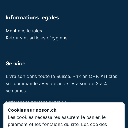
Informations legales
Mentions legales
Retours et articles d’hygiene
Service
Livraison dans toute la Suisse. Prix en CHF. Articles
sur commande avec delai de livraison de 3 a 4
semaines.
References professionnelles
Formations pour professionnels
Cookies sur noson.ch
Les cookies necessaires assurent le panier, le
noson® est une marque de Unity Shield LLC.
paiement et les fonctions du site. Les cookies