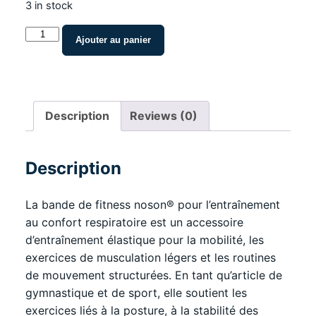
3 in stock
Bande
Ajouter au panier
de
fitness
noson®
pour
Description
Reviews (0)
l'entraînement
au
confort
Description
respiratoire
quantity
La bande de fitness noson® pour l’entraînement
au confort respiratoire est un accessoire
d’entraînement élastique pour la mobilité, les
exercices de musculation légers et les routines
de mouvement structurées. En tant qu’article de
gymnastique et de sport, elle soutient les
exercices liés à la posture, à la stabilité des