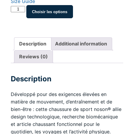
Size Guide
noson®
Choisir les options
Chaussure
de
sport
pour
Description
Additional information
homme
–
Reviews (0)
Édition
biomécanique
quantity
Description
Développé pour des exigences élevées en
matière de mouvement, d’entraînement et de
bien-être : cette chaussure de sport noson® allie
design technologique, recherche biomécanique
et article chaussant fonctionnel pour le
quotidien, les voyages et l’activité physique.