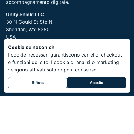
accompagnamento digitale.
Unity Shield LLC
30 N Gould St Ste N
Sheridan, WY 82801
USA
Cookie su noson.ch
I cookie necessari garantiscono carrello, checkout
e funzioni del sito. I cookie di analisi o marketing
Informazioni legali
vengono attivati solo dopo il consenso.
Note legali
Rifiuta
Accetta
Servizio
Spedizione in tutta la Svizzera. Prezzi in CHF. Articoli
su ordinazione con tempi di consegna di 3-4
settimane.