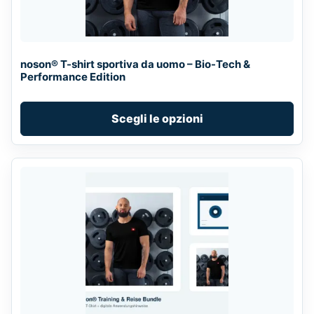
options
may
be
chosen
noson® T-shirt sportiva da uomo – Bio-Tech &
on
Performance Edition
the
product
Scegli le opzioni
page