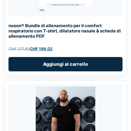
noson® Bundle di allenamento per il comfort
respiratorio con T-shirt, dilatatore nasale & schede di
allenamento PDF
CHF
217.80
CHF
196.02
Original
Current
price
price
Aggiungi al carrello
was:
is:
CHF 217.80.
CHF 196.02.
This
product
has
multiple
variants.
The