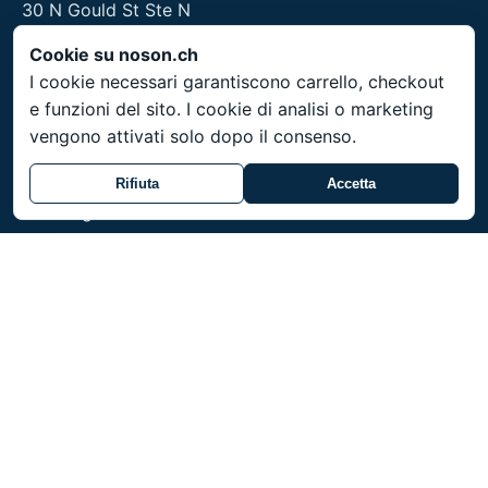
30 N Gould St Ste N
Sheridan, WY 82801
Cookie su noson.ch
USA
I cookie necessari garantiscono carrello, checkout
e funzioni del sito. I cookie di analisi o marketing
vengono attivati solo dopo il consenso.
Informazioni legali
Rifiuta
Accetta
Note legali
Servizio
Spedizione in tutta la Svizzera. Prezzi in CHF. Articoli
su ordinazione con tempi di consegna di 3-4
settimane.
Referenze professionali