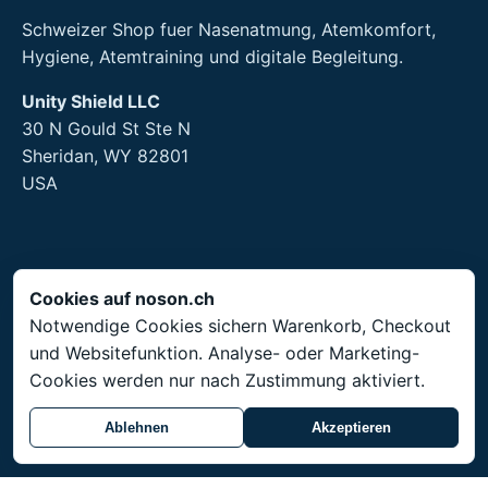
Schweizer Shop fuer Nasenatmung, Atemkomfort,
Hygiene, Atemtraining und digitale Begleitung.
Unity Shield LLC
30 N Gould St Ste N
Sheridan, WY 82801
USA
Rechtliches
Cookies auf noson.ch
Notwendige Cookies sichern Warenkorb, Checkout
Impressum
und Websitefunktion. Analyse- oder Marketing-
AGB
Cookies werden nur nach Zustimmung aktiviert.
Datenschutz
Rueckgabe
Ablehnen
Akzeptieren