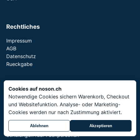
Rechtliches
Impressum
AGB
Datenschutz
Rueckgabe
Cookies auf noson.ch
Service
Notwendige Cookies sichern Warenkorb, Checkout
und Websitefunktion. Analyse- oder Marketing-
Schweizweiter Versand. Preise in CHF. Bestellware
Cookies werden nur nach Zustimmung aktiviert.
mit 3-4 Wochen Lieferzeit.
Ablehnen
Akzeptieren
Fachreferenzen
Schulungen fuer Fachpersonen