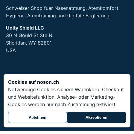
Schweizer Shop fuer Nasenatmung, Atemkomfort,
Hygiene, Atemtraining und digitale Begleitung.
Unity Shield LLC
30 N Gould St Ste N
Sheridan, WY 82801
USA
Rechtliches
Cookies auf noson.ch
Notwendige Cookies sichern Warenkorb, Checkout
Impressum
und Websitefunktion. Analyse- oder Marketing-
AGB
Cookies werden nur nach Zustimmung aktiviert.
Datenschutz
Rueckgabe
Ablehnen
Akzeptieren