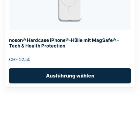
auf.
Die
Optionen
können
auf
noson® Hardcase iPhone®-Hülle mit MagSafe® –
der
Tech & Health Protection
Produktseite
gewählt
CHF
52.50
werden
Ausführung wählen