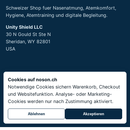
Schweizer Shop fuer Nasenatmung, Atemkomfort,
Hygiene, Atemtraining und digitale Begleitung.
Unity Shield LLC
30 N Gould St Ste N
Sheridan, WY 82801
USA
Rechtliches
Cookies auf noson.ch
Notwendige Cookies sichern Warenkorb, Checkout
Impressum
und Websitefunktion. Analyse- oder Marketing-
AGB
Cookies werden nur nach Zustimmung aktiviert.
Datenschutz
Rueckgabe
Ablehnen
Akzeptieren