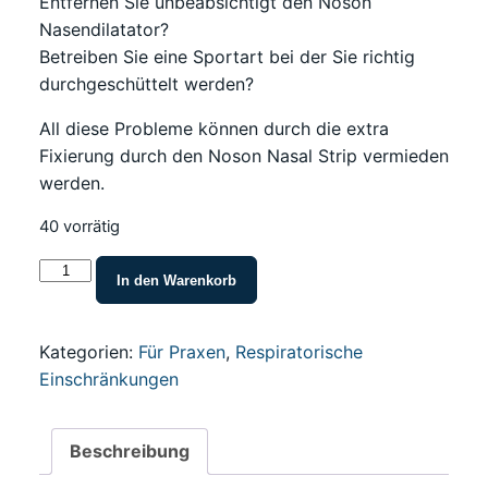
Entfernen Sie unbeabsichtigt den Noson
Nasendilatator?
Betreiben Sie eine Sportart bei der Sie richtig
durchgeschüttelt werden?
All diese Probleme können durch die extra
Fixierung durch den Noson Nasal Strip vermieden
werden.
40 vorrätig
Noson®
In den Warenkorb
Nasal
Strip
(Nur
Kategorien:
Für Praxen
,
Respiratorische
zur
Einschränkungen
Fixierung
des
Beschreibung
Noson)
Menge