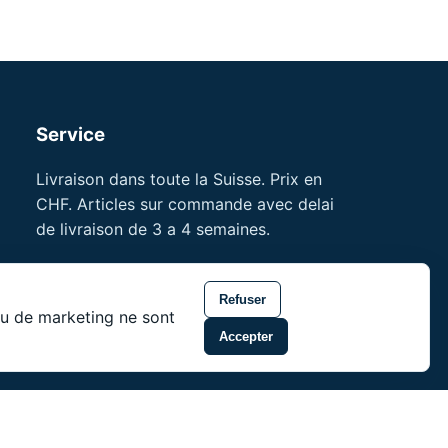
Service
Livraison dans toute la Suisse. Prix en
CHF. Articles sur commande avec delai
de livraison de 3 a 4 semaines.
References professionnelles
Formations pour professionnels
Refuser
 ou de marketing ne sont
noson® est une marque de Unity Shield
Accepter
LLC.