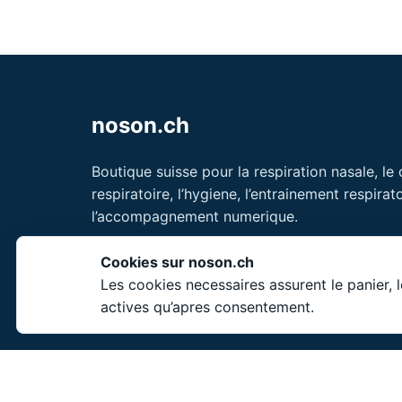
noson.ch
Boutique suisse pour la respiration nasale, le
respiratoire, l’hygiene, l’entrainement respirato
l’accompagnement numerique.
Unity Shield LLC
Cookies sur noson.ch
30 N Gould St Ste N
Les cookies necessaires assurent le panier, 
Sheridan, WY 82801
actives qu’apres consentement.
USA