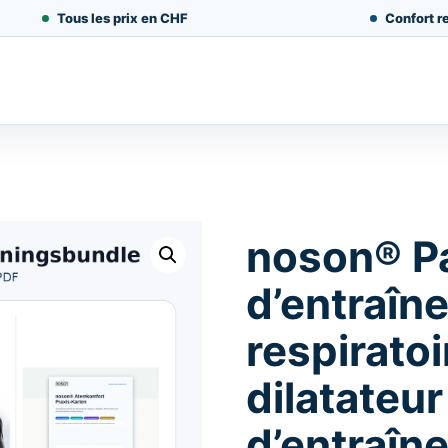
Tous les prix en CHF
Confort re
noson® P
d’entraîn
respiratoi
dilatateur
d’entraîn