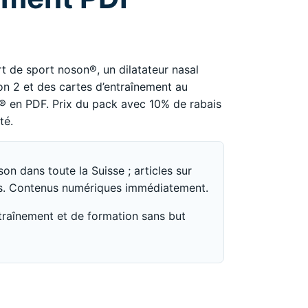
rrent
ice
t de sport noson®, un dilatateur nasal
:
 2 et des cartes d’entraînement au
F 196.02.
n® en PDF. Prix du pack avec 10% de rabais
té.
son dans toute la Suisse ; articles sur
. Contenus numériques immédiatement.
traînement et de formation sans but