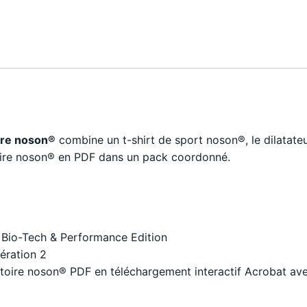
d'entraînement
confort
respiratoire
avec
t-
shirt,
dilatateur
nasal
ire noson®
combine un t-shirt de sport noson®, le dilatat
&
toire noson® en PDF dans un pack coordonné.
cartes
d'entraînement
PDF
quantity
Bio-Tech & Performance Edition
ération 2
atoire noson® PDF en téléchargement interactif Acrobat av