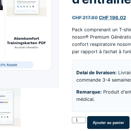
Original
Cu
CHF
217.80
CHF
196.02
price
pr
Pack comprenant un T-shir
was:
is
noson® Premium Génération
CHF 217.80.
CH
confort respiratoire noso
par rapport à l’achat à l’uni
Delai de livraison:
Livrai
commande 3-4 semaines
Remarque:
Produit d'en
médical.
noson®
Ajouter au panier
Pack