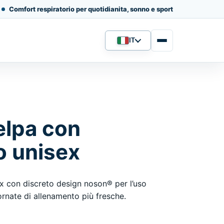
Comfort respiratorio per quotidianita, sonno e sport
IT
Lingua
elpa con
o unisex
x con discreto design noson® per l’uso
iornate di allenamento più fresche.