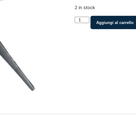
2 in stock
Pinzetta
Aggiungi al carrello
chirurgica
ad
uncino
13
cm
quantity