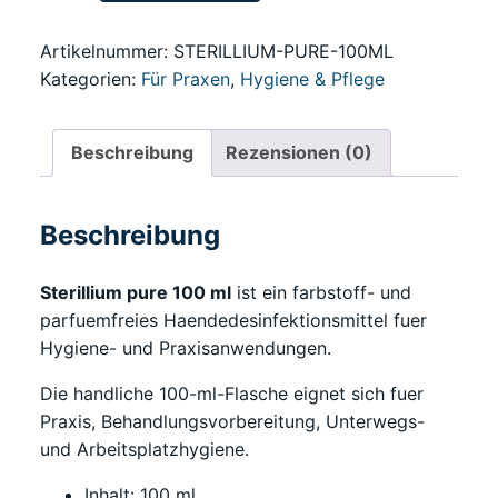
100
ml
Artikelnummer:
STERILLIUM-PURE-100ML
Menge
Kategorien:
Für Praxen
,
Hygiene & Pflege
Beschreibung
Rezensionen (0)
Beschreibung
Sterillium pure 100 ml
ist ein farbstoff- und
parfuemfreies Haendedesinfektionsmittel fuer
Hygiene- und Praxisanwendungen.
Die handliche 100-ml-Flasche eignet sich fuer
Praxis, Behandlungsvorbereitung, Unterwegs-
und Arbeitsplatzhygiene.
Inhalt: 100 ml