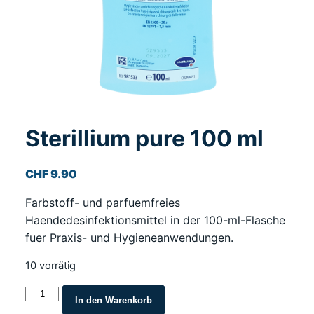
Sterillium pure 100 ml
CHF
9.90
Farbstoff- und parfuemfreies
Haendedesinfektionsmittel in der 100-ml-Flasche
fuer Praxis- und Hygieneanwendungen.
10 vorrätig
Sterillium
In den Warenkorb
pure