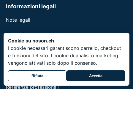
Informazioni legali
Note legali
Cookie su noson.ch
Servizio
I cookie necessari garantiscono carrello, checkout
e funzioni del sito. I cookie di analisi o marketing
Spedizione in tutta la Svizzera. Prezzi in CHF. Articoli
vengono attivati solo dopo il consenso.
su ordinazione con tempi di consegna di 3-4
settimane.
Rifiuta
Accetta
Referenze professionali
noson® e un marchio di Unity Shield LLC.
© 2026 Unity Shield LLC. Tutti i diritti riservati.