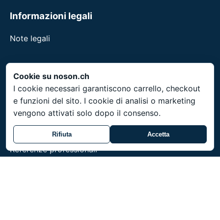
Informazioni legali
Note legali
Cookie su noson.ch
Servizio
I cookie necessari garantiscono carrello, checkout
e funzioni del sito. I cookie di analisi o marketing
Spedizione in tutta la Svizzera. Prezzi in CHF. Articoli
vengono attivati solo dopo il consenso.
su ordinazione con tempi di consegna di 3-4
settimane.
Rifiuta
Accetta
Referenze professionali
noson® e un marchio di Unity Shield LLC.
© 2026 Unity Shield LLC. Tutti i diritti riservati.