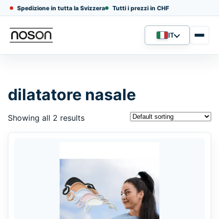
Spedizione in tutta la Svizzera
Tutti i prezzi in CHF
IT
Lingua
dilatatore nasale
Showing all 2 results
This
product
has
multiple
variants.
The
options