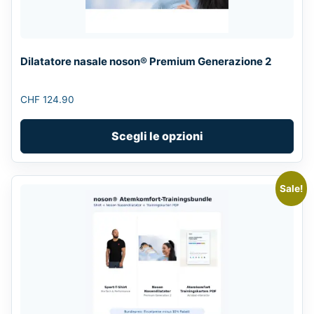
may
be
chosen
Dilatatore nasale noson® Premium Generazione 2
on
the
CHF
124.90
product
page
Scegli le opzioni
Sale!