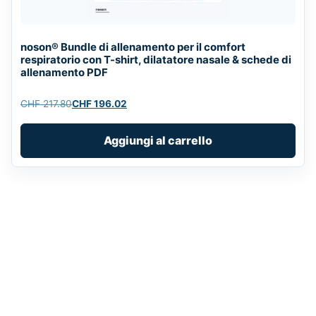
noson® Bundle di allenamento per il comfort
respiratorio con T-shirt, dilatatore nasale & schede di
allenamento PDF
CHF
217.80
CHF
196.02
Original
Current
price
price
Aggiungi al carrello
was:
is:
CHF 217.80.
CHF 196.02.