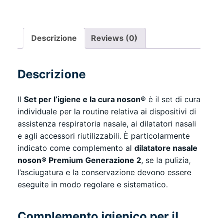
per
l'igiene
e
Descrizione
Reviews (0)
la
cura
degli
Descrizione
ausili
respiratori
Il
Set per l’igiene e la cura noson®
è il set di cura
nasali
individuale per la routine relativa ai dispositivi di
quantity
assistenza respiratoria nasale, ai dilatatori nasali
e agli accessori riutilizzabili. È particolarmente
indicato come complemento al
dilatatore nasale
noson® Premium Generazione 2
, se la pulizia,
l’asciugatura e la conservazione devono essere
eseguite in modo regolare e sistematico.
Complemento igienico per il