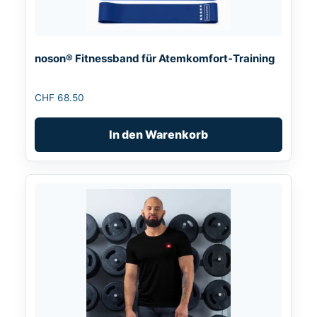
noson® Fitnessband für Atemkomfort-Training
CHF
68.50
In den Warenkorb
Dieses
Produkt
weist
mehrere
Varianten
auf.
Die
Optionen