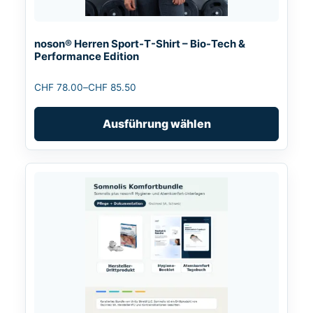
können
auf
noson® Herren Sport-T-Shirt – Bio-Tech &
der
Performance Edition
Produktseite
gewählt
CHF
78.00
–
CHF
85.50
Preisspanne:
werden
CHF 78.00
Ausführung wählen
bis
CHF 85.50