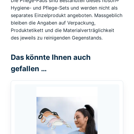
Die Pflege-Pads sind Bestandteil dieses noson®
Hygiene- und Pflege-Sets und werden nicht als
separates Einzelprodukt angeboten. Massgeblich
bleiben die Angaben auf Verpackung,
Produktetikett und die Materialverträglichkeit
des jeweils zu reinigenden Gegenstands.
Das könnte Ihnen auch
gefallen …
Dieses
Produkt
weist
mehrere
Varianten
auf.
Die