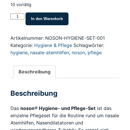
10 vorrätig
noson®
In den Warenkorb
Hygiene-
und
Pflege-
Artikelnummer:
NOSON-HYGIENE-SET-001
Set
Kategorie:
Hygiene & Pflege
Schlagwörter:
für
hygiene
,
nasale-atemhilfen
,
noson
,
pflege
nasale
Atemhilfen
Beschreibung
Menge
Beschreibung
Das
noson® Hygiene- und Pflege-Set
ist das
einzelne Pflegeset für die Routine rund um nasale
Atemhilfen, Nasendilatatoren und
wiederverwendbares Zubehör. Es eignet sich