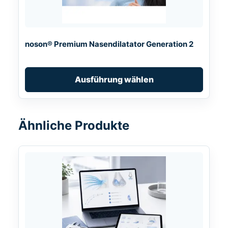
Optionen
können
auf
noson® Premium Nasendilatator Generation 2
der
Produktseite
gewählt
Ausführung wählen
werden
Ähnliche Produkte