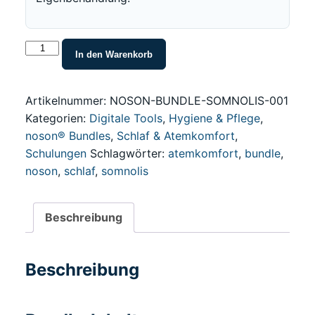
Schlaf-
In den Warenkorb
und
Nasenatmungs-
Komfortbundle
Artikelnummer:
NOSON-BUNDLE-SOMNOLIS-001
mit
Kategorien:
Digitale Tools
,
Hygiene & Pflege
,
Somnolis
noson® Bundles
,
Schlaf & Atemkomfort
,
Protrusionsschiene
Schulungen
Schlagwörter:
atemkomfort
,
bundle
,
Menge
noson
,
schlaf
,
somnolis
Beschreibung
Beschreibung