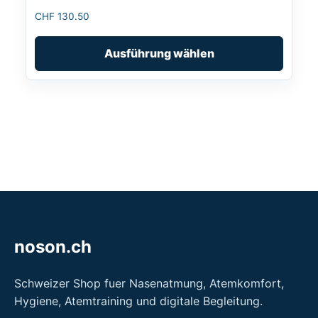
gewählt
CHF
130.50
werden
Ausführung wählen
noson.ch
Schweizer Shop fuer Nasenatmung, Atemkomfort,
Hygiene, Atemtraining und digitale Begleitung.