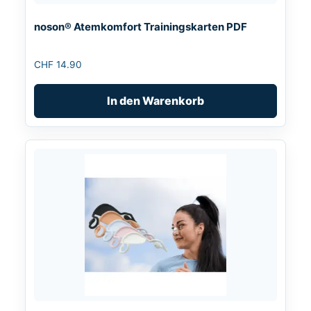
noson® Atemkomfort Trainingskarten PDF
CHF
14.90
In den Warenkorb
Dieses
Produkt
weist
mehrere
Varianten
auf.
Die
Optionen
können