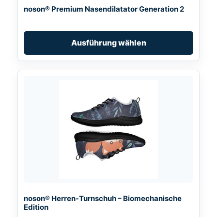
auf
noson® Premium Nasendilatator Generation 2
der
Produktseite
gewählt
Ausführung wählen
werden
Dieses
Produkt
weist
mehrere
Varianten
auf.
Die
Optionen
können
auf
noson® Herren-Turnschuh – Biomechanische
der
Edition
Produktseite